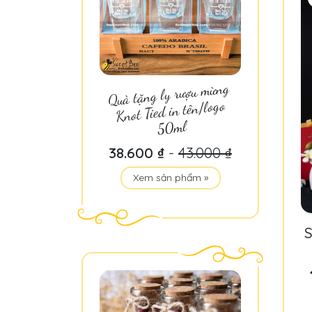
Quà tặng ly rượu mừng
Knot Tied in tên/logo
50ml
38.600 ₫
-
43.000 ₫
Xem sản phẩm »
S