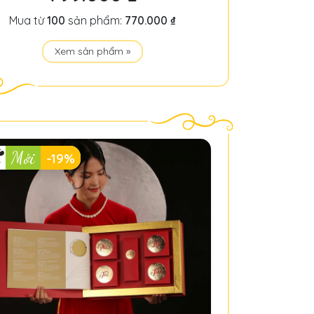
Mua từ
100
sản phẩm:
770.000 ₫
Xem sản phẩm »
Mới
-19%