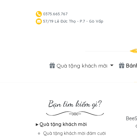
0375.665.767
57/19 Lê Đức Thọ - P.7 - Gò Vấp
Quà tặng khách mời
Bánh
Bạn tìm kiếm gì?
BeeS
▸ Quà tặng khách mời
Quà tặng khách mời đám cưới