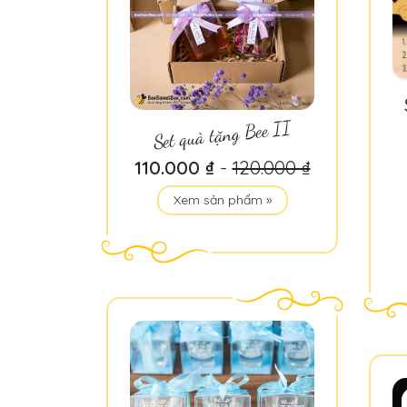
Set quà tặng Bee II
110.000 ₫
-
120.000 ₫
Xem sản phẩm »