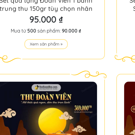
Set quà tặng Đoàn Viên 1 bánh
S
trung thu 150gr tùy chọn nhân
95.000 ₫
Mua từ
500
sản phẩm:
90.000 ₫
Xem sản phẩm »