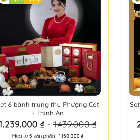
et 6 bánh trung thu Phượng Cát
Set
- Thịnh An
1.239.000 ₫
-
1.439.000 ₫
Mua từ
5
sản phẩm:
1.150.000 ₫