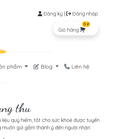
Đăng ký
|
Đăng nhập
0 ₫
Giỏ hàng
ản phẩm
Blog
Liên hệ
ung thu
liệu quý hiếm, tốt cho sức khoẻ được tuyển
g muốn gửi gắm thành ý đến người nhận