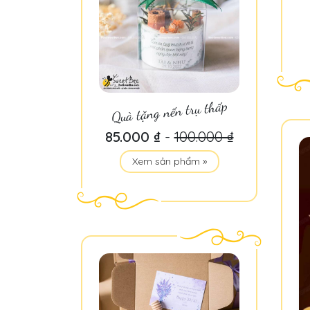
Quà tặng nến trụ thấp
85.000 ₫
-
100.000 ₫
Xem sản phẩm »