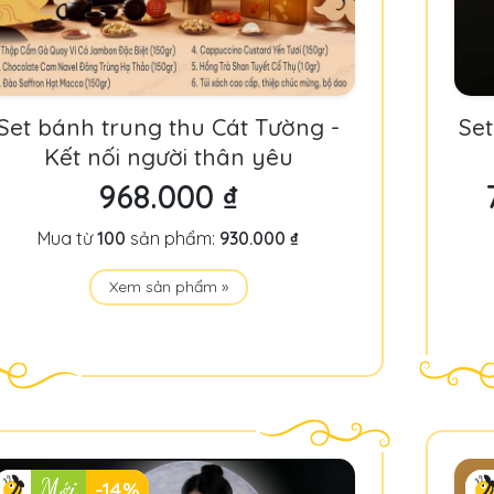
Set bánh trung thu Cát Tường -
Set
Kết nối người thân yêu
968.000 ₫
Mua từ
100
sản phẩm:
930.000 ₫
Xem sản phẩm »
Mới
-14%