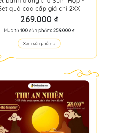
et bánh trung thu Sum Họp -
Set quà cao cấp giá chỉ 2XX
269.000 ₫
Mua từ
100
sản phẩm:
259.000 ₫
Xem sản phẩm »