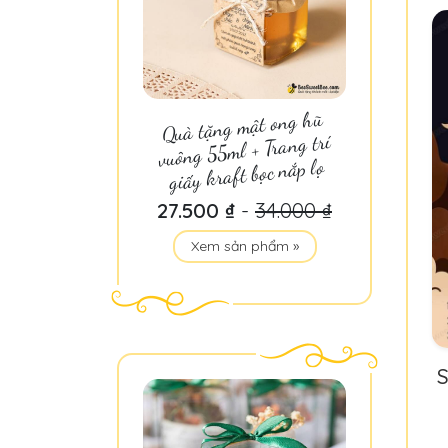
Quà tặng mật ong hũ
vuông 55ml + Trang trí
giấy kraft bọc nắp lọ
27.500 ₫
-
34.000 ₫
Xem sản phẩm »
S