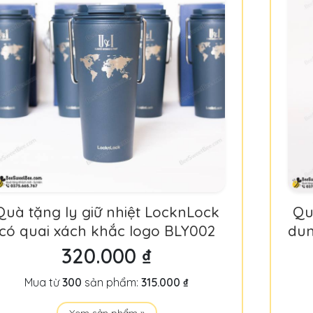
Quà tặng ly giữ nhiệt LocknLock
Qu
có quai xách khắc logo BLY002
dun
320.000 ₫
Mua từ
300
sản phẩm:
315.000 ₫
Xem sản phẩm »