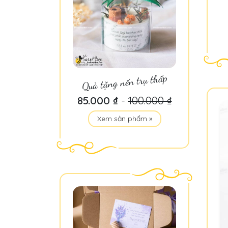
Quà tặng nến trụ thấp
85.000 ₫
-
100.000 ₫
Xem sản phẩm »