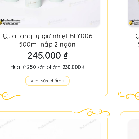
Quà tặng ly giữ nhiệt BLY006
Q
500ml nắp 2 ngăn
245.000 ₫
Mua từ
250
sản phẩm:
230.000 ₫
Xem sản phẩm »