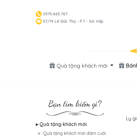
0375.665.767
57/19 Lê Đức Thọ - P.7 - Gò Vấp
Quà tặng khách mời
Bánh
Bạn tìm kiếm gì?
Ly g
▸ Quà tặng khách mời
Quà tặng khách mời đám cưới