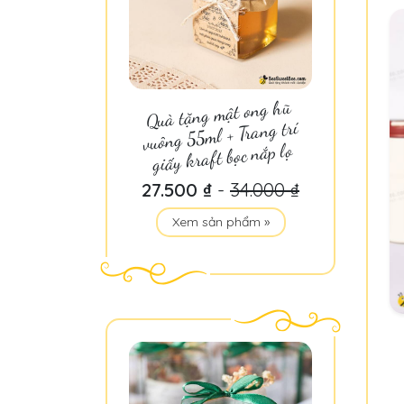
Quà tặng mật ong hũ
vuông 55ml + Trang trí
giấy kraft bọc nắp lọ
27.500 ₫
-
34.000 ₫
Xem sản phẩm »