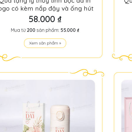
Quà tặng ly thủy tinh bọc da in
Qu
ogo có kèm nắp đậy và ống hút
58.000 ₫
Mua từ
200
sản phẩm:
55.000 ₫
Xem sản phẩm »