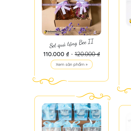
Set quà tặng Bee II
110.000 ₫
-
120.000 ₫
Xem sản phẩm »