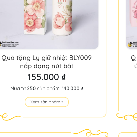
Quà tặng Ly giữ nhiệt BLY009
Q
nắp dạng nút bật
155.000 ₫
Mua từ
250
sản phẩm:
140.000 ₫
Xem sản phẩm »