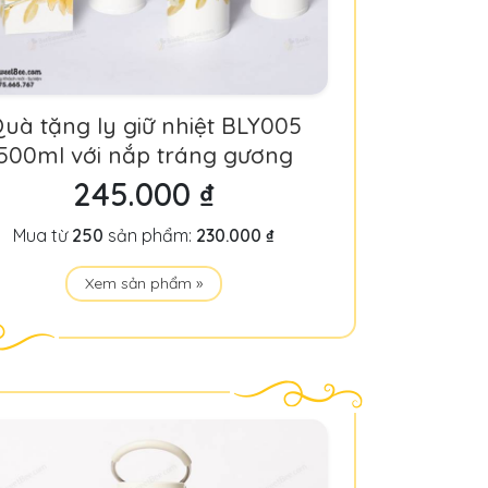
uà tặng ly giữ nhiệt BLY005
500ml với nắp tráng gương
245.000 ₫
Mua từ
250
sản phẩm:
230.000 ₫
Xem sản phẩm »