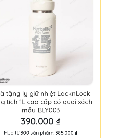
à tặng ly giữ nhiệt LocknLock
g tích 1L cao cấp có quai xách
mẫu BLY003
390.000 ₫
Mua từ
300
sản phẩm:
385.000 ₫