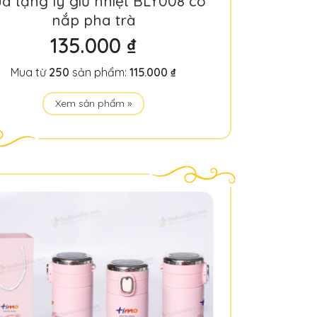
à tặng ly giữ nhiệt BLY008 có
nắp pha trà
135.000 ₫
Mua từ
250
sản phẩm:
115.000 ₫
Xem sản phẩm »