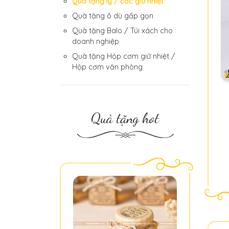
Quà tặng ly / cốc giữ nhiệt
Quà tặng ô dù gấp gọn
Quà tặng Balo / Túi xách cho
doanh nghiệp
Quà tặng Hộp cơm giữ nhiệt /
Hộp cơm văn phòng
Quà tặng hot