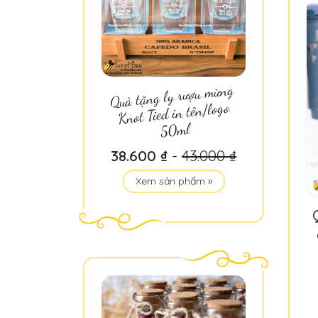
Quà tặng ly rượu mừng
Knot Tied in tên/logo
50ml
38.600 ₫
-
43.000 ₫
Xem sản phẩm »