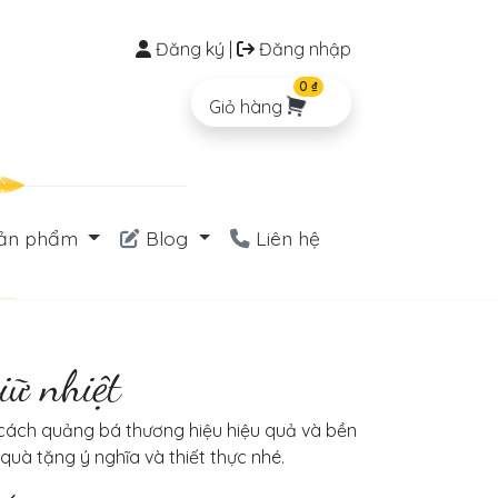
Đăng ký
|
Đăng nhập
0 ₫
Giỏ hàng
ản phẩm
Blog
Liên hệ
iữ nhiệt
à cách quảng bá thương hiệu hiệu quả và bền
à tặng ý nghĩa và thiết thực nhé.