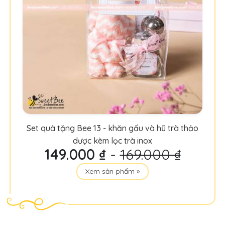
Set quà tặng Bee 13 - khăn gấu và hũ trà thảo
dược kèm lọc trà inox
149.000 ₫
-
169.000 ₫
Xem sản phẩm »