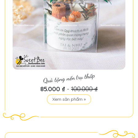
Quà tặng nến trụ thấp
85.000 ₫
-
100.000 ₫
Xem sản phẩm »