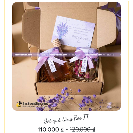
Set quà tặng Bee II
110.000 ₫
-
120.000 ₫