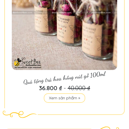
Quà tặng trà hoa hồng nút gỗ 100ml
36.800 ₫
-
40.000 ₫
Xem sản phẩm »