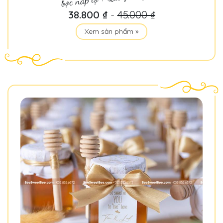
38.800 ₫
-
45.000 ₫
Xem sản phẩm »