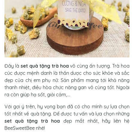
Đây là
set quà tặng trà hoa
vô cùng ấn tượng. Trà hoa
cúc được mệnh danh là thần dược cho sức khỏe và sắc
đẹp của chị em phụ nữ. Sản phẩm mang tới khả năng
thanh nhiệt, điều hòa chức năng gan vô cùng tốt. Ngoài
ra còn giúp hạ sốt, giải cảm,....
Với gợi ý trên, hy vọng bạn đã có cho mình sự lựa chọn
tốt nhất về quà tặng. Để được tư vấn và lựa chọn những
set quà tặng trà hoa
đẹp mắt nhất, hãy liên hệ
BeeSweetBee nhé!