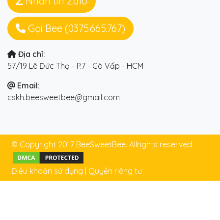
Nhắn tin Zalo
Gọi Bee (0375.665.767)
Địa chỉ:
57/19 Lê Đức Thọ - P.7 - Gò Vấp - HCM
Email:
cskh.beesweetbee@gmail.com
© Copyright 2017 BeeSweetBee. Allrights reserved
Điều khoản sử dụng
|
Quyền riêng tư