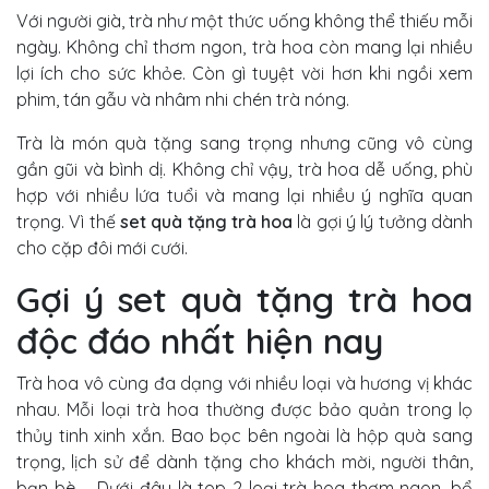
Với người già, trà như một thức uống không thể thiếu mỗi
ngày. Không chỉ thơm ngon, trà hoa còn mang lại nhiều
lợi ích cho sức khỏe. Còn gì tuyệt vời hơn khi ngồi xem
phim, tán gẫu và nhâm nhi chén trà nóng.
Trà là món quà tặng sang trọng nhưng cũng vô cùng
gần gũi và bình dị. Không chỉ vậy, trà hoa dễ uống, phù
hợp với nhiều lứa tuổi và mang lại nhiều ý nghĩa quan
trọng. Vì thế
set quà tặng trà hoa
là gợi ý lý tưởng dành
cho cặp đôi mới cưới.
Gợi ý set quà tặng trà hoa
độc đáo nhất hiện nay
Trà hoa vô cùng đa dạng với nhiều loại và hương vị khác
nhau. Mỗi loại trà hoa thường được bảo quản trong lọ
thủy tinh xinh xắn. Bao bọc bên ngoài là hộp quà sang
trọng, lịch sử để dành tặng cho khách mời, người thân,
bạn bè,.... Dưới đây là top 2 loại trà hoa thơm ngon, bổ