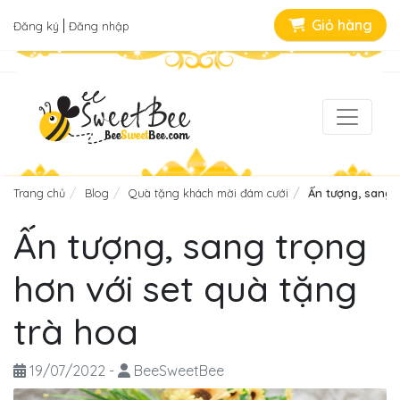
|
Giỏ hàng
Đăng ký
Đăng nhập
Trang chủ
Blog
Quà tặng khách mời đám cưới
Ấn tượng, sang t
Ấn tượng, sang trọng
hơn với set quà tặng
trà hoa
19/07/2022
-
BeeSweetBee