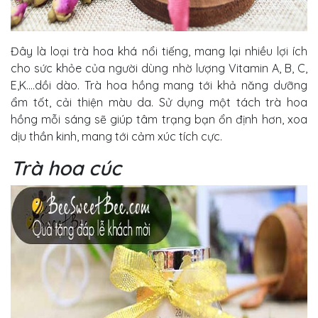
Đây là loại trà hoa khá nổi tiếng, mang lại nhiều lợi ích
cho sức khỏe của người dùng nhờ lượng Vitamin A, B, C,
E,K….dồi dào. Trà hoa hồng mang tới khả năng dưỡng
ẩm tốt, cải thiện màu da. Sử dụng một tách trà hoa
hồng mỗi sáng sẽ giúp tâm trạng bạn ổn định hơn, xoa
dịu thần kinh, mang tới cảm xúc tích cực.
Trà hoa cúc