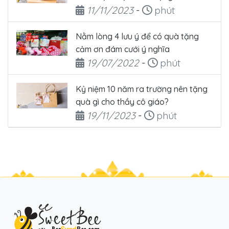
Ngày đăng
Thời gian đọc
11/11/2023
-
phút
Nằm lòng 4 lưu ý để có quà tặng
cảm ơn đám cưới ý nghĩa
Ngày đăng
Thời gian đọc
19/07/2022
-
phút
Kỷ niệm 10 năm ra trường nên tặng
quà gì cho thầy cô giáo?
Ngày đăng
Thời gian đọc
19/11/2023
-
phút