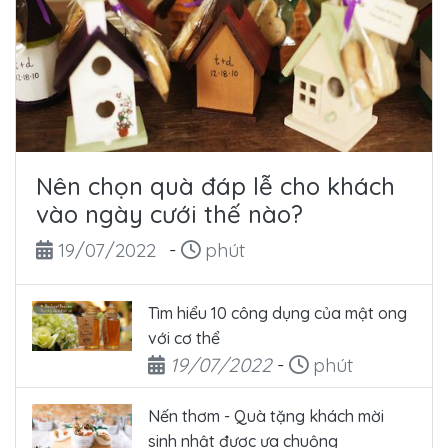
Nên chọn quà đáp lễ cho khách
vào ngày cưới thế nào?
Ngày đăng
Thời gian đọc
19/07/2022
-
phút
Tìm hiểu 10 công dụng của mật ong
với cơ thể
Ngày đăng
Thời gian đọc
19/07/2022
-
phút
Nến thơm - Quà tặng khách mời
sinh nhật được ưa chuộng