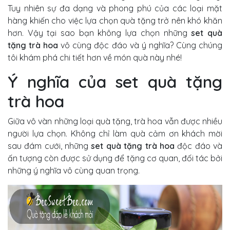
Tuy nhiên sự đa dạng và phong phú của các loại mặt
hàng khiến cho việc lựa chọn quà tặng trở nên khó khăn
hơn. Vậy tại sao bạn không lựa chọn những
set quà
tặng trà hoa
vô cùng độc đáo và ý nghĩa? Cùng chúng
tôi khám phá chi tiết hơn về món quà này nhé!
Ý nghĩa của set quà tặng
trà hoa
Giữa vô vàn những loại quà tặng, trà hoa vẫn được nhiều
người lựa chọn. Không chỉ làm quà cảm ơn khách mời
sau đám cưới, những
set quà tặng trà hoa
độc đáo và
ấn tượng còn được sử dụng để tặng cơ quan, đối tác bởi
những ý nghĩa vô cùng quan trọng.