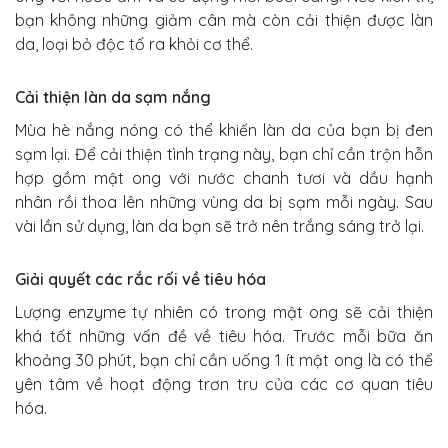
bạn không những giảm cân mà còn cải thiện được làn
da, loại bỏ độc tố ra khỏi cơ thể.
Cải thiện làn da sạm nắng
Mùa hè nắng nóng có thể khiến làn da của bạn bị đen
sạm lại. Để cải thiện tình trạng này, bạn chỉ cần trộn hỗn
hợp gồm mật ong với nước chanh tươi và dầu hạnh
nhân rồi thoa lên những vùng da bị sạm mỗi ngày. Sau
vài lần sử dụng, làn da bạn sẽ trở nên trắng sáng trở lại.
Giải quyết các rắc rối về tiêu hóa
Lượng enzyme tự nhiên có trong mật ong sẽ cải thiện
khá tốt những vấn đề về tiêu hóa. Trước mỗi bữa ăn
khoảng 30 phút, bạn chỉ cần uống 1 ít mật ong là có thể
yên tâm về hoạt động trơn tru của các cơ quan tiêu
hóa.