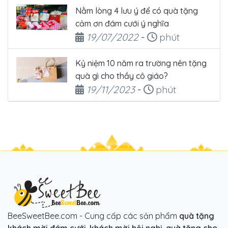
Nằm lòng 4 lưu ý để có quà tặng
cảm ơn đám cưới ý nghĩa
Ngày đăng
Thời gian đọc
19/07/2022
-
phút
Kỷ niệm 10 năm ra trường nên tặng
quà gì cho thầy cô giáo?
Ngày đăng
Thời gian đọc
19/11/2023
-
phút
BeeSweetBee.com - Cung cấp các sản phẩm
quà tặng
khách mời đám cưới
,
khách mời hội nghị
,
quà tặng cho