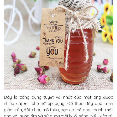
Đây là công dụng tuyệt vời nhất của mật ong được
nhiều chị em phụ nữ áp dụng. Để thúc đẩy quá trình
giảm cân, đốt cháy mỡ thừa, bạn có thể pha chanh, mật
ong với nước ấm và sử dụng mỗi buổi sáng. Nếu kiên trì,