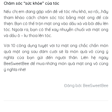
Chăm sóc “sức khỏe” của tóc
Nếu chị em đang gặp vấn đề về tóc như khô, xơ rối,…hãy
tham khảo cách chăm sóc tóc bằng mật ong để cải
thiện. Bạn có thể trộn mật ong vào dầu xả và bôi đều lên
tóc. Ngoài ra, bạn có thể xay nhuyễn chuối với mật ong
và dầu ô – liu thoa lên tóc.
Với 10 công dụng tuyệt vời từ mật ong chắc chắn món
quà mật ong sau đám cưới sẽ là món quà vô cùng ý
nghĩa của bạn gửi đến người thân. Liên hệ ngay
BeeSweetBee để mua những món quà mật ong vô cùng
ý nghĩa nhé!
Đăng bởi: BeeSweetBee