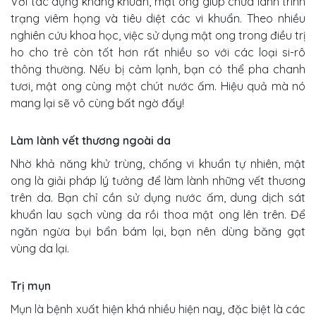
Với tác dụng kháng khuẩn, mật ong giúp chữa lành trình
trạng viêm họng và tiêu diệt các vi khuẩn. Theo nhiều
nghiên cứu khoa học, việc sử dụng mật ong trong điều trị
ho cho trẻ còn tốt hơn rất nhiều so với các loại si-rô
thông thường. Nếu bị cảm lạnh, bạn có thể pha chanh
tươi, mật ong cùng một chút nước ấm. Hiệu quả mà nó
mang lại sẽ vô cùng bất ngờ đấy!
Làm lành vết thương ngoài da
Nhờ khả năng khử trùng, chống vi khuẩn tự nhiên, mật
ong là giải pháp lý tưởng để làm lành những vết thương
trên da. Bạn chỉ cần sử dụng nước ấm, dung dịch sát
khuẩn lau sạch vùng da rồi thoa mật ong lên trên. Để
ngăn ngừa bụi bẩn bám lại, bạn nên dùng băng gạt
vùng da lại.
Trị mụn
Mụn là bệnh xuất hiện khá nhiều hiện nay, đặc biệt là các