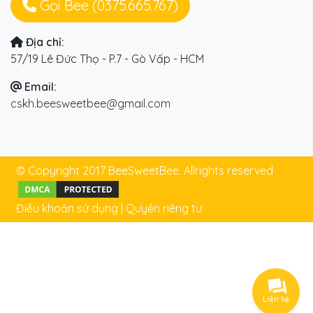
Gọi Bee (0375.665.767)
Địa chỉ:
57/19 Lê Đức Thọ - P.7 - Gò Vấp - HCM
Email:
cskh.beesweetbee@gmail.com
© Copyright 2017 BeeSweetBee. Allrights reserved
Điều khoản sử dụng
|
Quyền riêng tư
Liên hệ