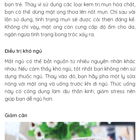
bạn trẻ. Thay vì sử dụng các loại kem trị mụn hóa chất,
bạn có thể dùng mật ong thoa lên nốt mụn. Chỉ sau vài
lần sử dụng, tình trạng mụn sẽ được cải thiện đáng kể.
Không chỉ vậy, mật ong còn cung cấp độ ẩm cho da,
ngăn ngừa tình trạng bong tróc xảy ra.
Điều trị khó ngủ
Mất ngủ có thể bắt nguồn từ nhiều nguyên nhân khác
nhau. Nếu cảm thấy khó ngủ, tốt nhất bạn không nên sử
dụng thuốc ngủ. Thay vào đó, bạn hãy pha một ly sữa
nóng với mật ong và uống trước khi đi ngủ. Thức uống
này có công dụng làm dịu thần kinh, giảm stress nên
giúp bạn dễ ngủ hơn.
Giảm cân