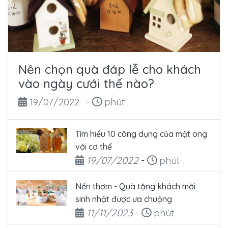
Nên chọn quà đáp lễ cho khách
vào ngày cưới thế nào?
Ngày đăng
Thời gian đọc
19/07/2022
-
phút
Tìm hiểu 10 công dụng của mật ong
với cơ thể
Ngày đăng
Thời gian đọc
19/07/2022
-
phút
Nến thơm - Quà tặng khách mời
sinh nhật được ưa chuộng
Ngày đăng
Thời gian đọc
11/11/2023
-
phút