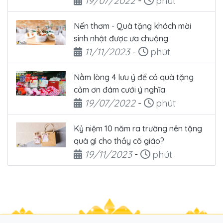
19/07/2022
-
phút
Nến thơm - Quà tặng khách mời
sinh nhật được ưa chuộng
Ngày đăng
Thời gian đọc
11/11/2023
-
phút
Nằm lòng 4 lưu ý để có quà tặng
cảm ơn đám cưới ý nghĩa
Ngày đăng
Thời gian đọc
19/07/2022
-
phút
Kỷ niệm 10 năm ra trường nên tặng
quà gì cho thầy cô giáo?
Ngày đăng
Thời gian đọc
19/11/2023
-
phút