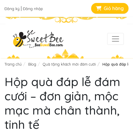
|
Giỏ hàng
Đăng ký
Đăng nhập
Trang chủ
Blog
Quà tặng khách mời đám cưới
Hộp quà đáp lễ 
Hộp quà đáp lễ đám
cưới – đơn giản, mộc
mạc mà chân thành,
tinh tế