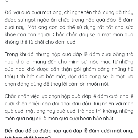
Đối với quà cưới mật ong, chỉ nghe tên thôi cũng đã thấy
được sự ngọt ngào ẩn chứa trong hộp quà đáp lễ đám
cưới này. Mật ong còn có thể sử dụng rất tốt cho sức
khỏe của con người. Chắc chắn đây sẽ là một món quà
không thể từ chối cho đám cưới.
Trong khi đó những hộp quà đáp lễ đám cưới bằng trà
hoa khô lại mang đến cho mình sự mộc mạc từ những
búp hoa khô được cẩn thận gói ghém bằng những hũ
thủy tinh hết sức bắt mắt, độc đáo cũng sẽ là một lựa
chọn đáng dùng để thay lời cảm ơn muốn nói.
Chắc chắn việc lựa chọn hộp quà đáp lễ đám cưới cho lễ
cưới khiến nhiều cặp đôi phải đau đầu. Tuy nhiên với món
quà cưới mật ong hay quà cưới trà hoa thì không, những
món quà này sẽ là món quà cưới hoàn hảo nhất.
Đến đâu để có được hộp quà đáp lễ đám cưới mật ong,
trà hoa chất lượng?