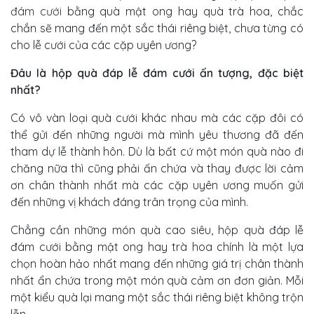
đám cưới
bằng quà mật ong hay quà trà hoa, chắc
chắn sẽ mang đến một sắc thái riêng biệt, chưa từng có
cho lễ cưới của các cặp uyên ương?
Đâu là hộp quà đáp lễ đám cưới ấn tượng, đặc biệt
nhất?
Có vô vàn loại quà cưới khác nhau mà các cặp đôi có
thể gửi đến những người mà mình yêu thương đã đến
tham dự lễ thành hôn. Dù là bất cứ một món quà nào đi
chăng nữa thì cũng phải ấn chứa và thay được lời cảm
ơn chân thành nhất mà các cặp uyên ương muốn gửi
đến những vị khách đáng trân trọng của mình.
Chẳng cần những món quà cao siêu, hộp quà đáp lễ
đám cưới bằng mật ong hay trà hoa chính là một lựa
chọn hoàn hảo nhất mang đến những giá trị chân thành
nhất ẩn chứa trong một món quà cảm ơn đơn giản. Mỗi
một kiểu quà lại mang một sắc thái riêng biệt không trộn
lẫn.