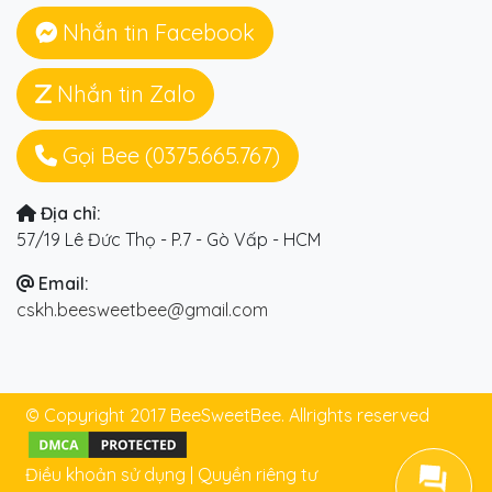
Nhắn tin Facebook
Nhắn tin Zalo
Gọi Bee (0375.665.767)
Địa chỉ:
57/19 Lê Đức Thọ - P.7 - Gò Vấp - HCM
Email:
cskh.beesweetbee@gmail.com
© Copyright 2017 BeeSweetBee. Allrights reserved
Điều khoản sử dụng
|
Quyền riêng tư