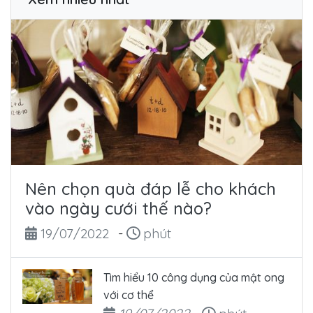
Nên chọn quà đáp lễ cho khách
vào ngày cưới thế nào?
Ngày đăng
Thời gian đọc
19/07/2022
-
phút
Tìm hiểu 10 công dụng của mật ong
với cơ thể
Ngày đăng
Thời gian đọc