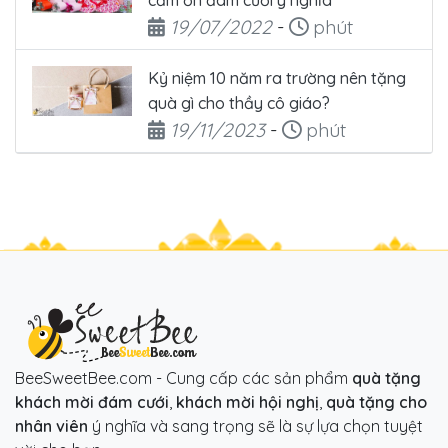
Ngày đăng
Thời gian đọc
19/07/2022
-
phút
Kỷ niệm 10 năm ra trường nên tặng
quà gì cho thầy cô giáo?
Ngày đăng
Thời gian đọc
19/11/2023
-
phút
BeeSweetBee.com - Cung cấp các sản phẩm
quà tặng
khách mời đám cưới
,
khách mời hội nghị
,
quà tặng cho
nhân viên
ý nghĩa và sang trọng sẽ là sự lựa chọn tuyệt