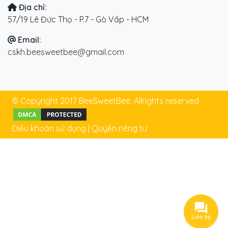
Địa chỉ:
57/19 Lê Đức Thọ - P.7 - Gò Vấp - HCM
Email:
cskh.beesweetbee@gmail.com
© Copyright 2017 BeeSweetBee. Allrights reserved
Điều khoản sử dụng
|
Quyền riêng tư
Liên hệ