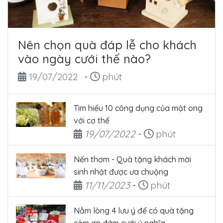
Nên chọn quà đáp lễ cho khách
vào ngày cưới thế nào?
Ngày đăng
Thời gian đọc
19/07/2022
-
phút
Tìm hiểu 10 công dụng của mật ong
với cơ thể
Ngày đăng
Thời gian đọc
19/07/2022
-
phút
Nến thơm - Quà tặng khách mời
sinh nhật được ưa chuộng
Ngày đăng
Thời gian đọc
11/11/2023
-
phút
Nằm lòng 4 lưu ý để có quà tặng
cảm ơn đám cưới ý nghĩa