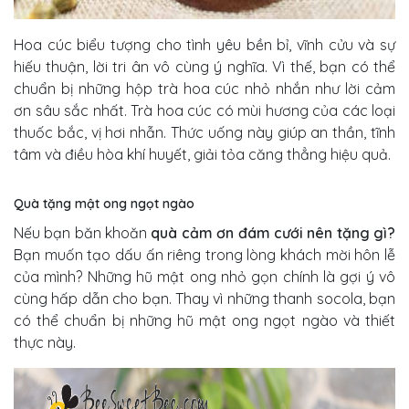
Hoa cúc biểu tượng cho tình yêu bền bỉ, vĩnh cửu và sự
hiếu thuận, lời tri ân vô cùng ý nghĩa. Vì thế, bạn có thể
chuẩn bị những hộp trà hoa cúc nhỏ nhắn như lời cảm
ơn sâu sắc nhất. Trà hoa cúc có mùi hương của các loại
thuốc bắc, vị hơi nhẫn. Thức uống này giúp an thần, tĩnh
tâm và điều hòa khí huyết, giải tỏa căng thẳng hiệu quả.
Quà tặng mật ong ngọt ngào
Nếu bạn băn khoăn
quà cảm ơn đám cưới nên tặng gì?
Bạn muốn tạo dấu ấn riêng trong lòng khách mời hôn lễ
của mình? Những hũ mật ong nhỏ gọn chính là gợi ý vô
cùng hấp dẫn cho bạn. Thay vì những thanh socola, bạn
có thể chuẩn bị những hũ mật ong ngọt ngào và thiết
thực này.