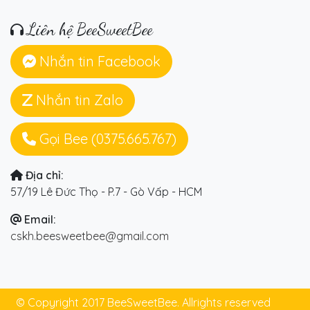
Liên hệ BeeSweetBee
Nhắn tin Facebook
Nhắn tin Zalo
Gọi Bee (0375.665.767)
Địa chỉ:
57/19 Lê Đức Thọ - P.7 - Gò Vấp - HCM
Email:
cskh.beesweetbee@gmail.com
© Copyright 2017 BeeSweetBee. Allrights reserved