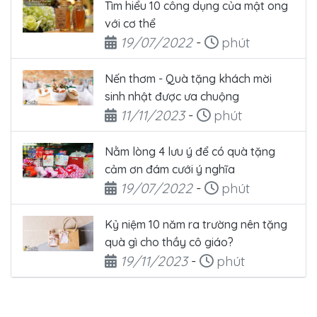
Tìm hiểu 10 công dụng của mật ong
với cơ thể
Ngày đăng
Thời gian đọc
19/07/2022
-
phút
Nến thơm - Quà tặng khách mời
sinh nhật được ưa chuộng
Ngày đăng
Thời gian đọc
11/11/2023
-
phút
Nằm lòng 4 lưu ý để có quà tặng
cảm ơn đám cưới ý nghĩa
Ngày đăng
Thời gian đọc
19/07/2022
-
phút
Kỷ niệm 10 năm ra trường nên tặng
quà gì cho thầy cô giáo?
Ngày đăng
Thời gian đọc
19/11/2023
-
phút