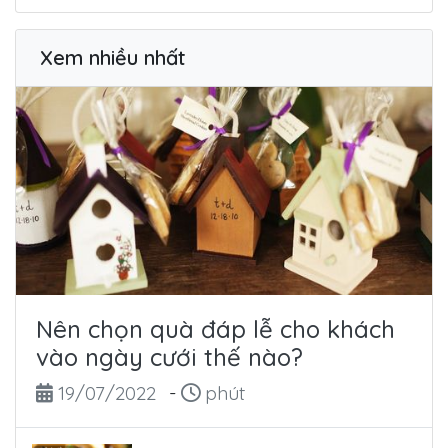
Xem nhiều nhất
Nên chọn quà đáp lễ cho khách
vào ngày cưới thế nào?
Ngày đăng
Thời gian đọc
19/07/2022
-
phút