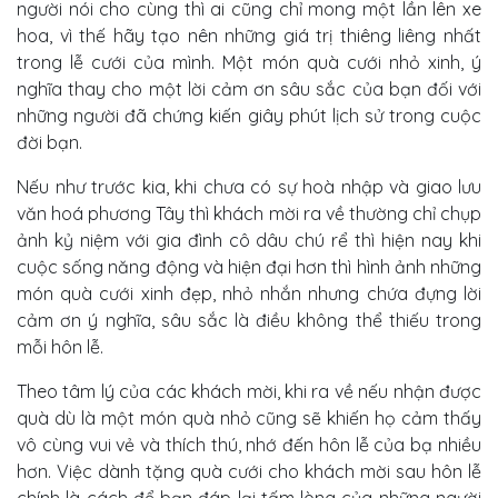
người nói cho cùng thì ai cũng chỉ mong một lần lên xe
hoa, vì thế hãy tạo nên những giá trị thiêng liêng nhất
trong lễ cưới của mình. Một món quà cưới nhỏ xinh, ý
nghĩa thay cho một lời cảm ơn sâu sắc của bạn đối với
những người đã chứng kiến giây phút lịch sử trong cuộc
đời bạn.
Nếu như trước kia, khi chưa có sự hoà nhập và giao lưu
văn hoá phương Tây thì khách mời ra về thường chỉ chụp
ảnh kỷ niệm với gia đình cô dâu chú rể thì hiện nay khi
cuộc sống năng động và hiện đại hơn thì hình ảnh những
món quà cưới xinh đẹp, nhỏ nhắn nhưng chứa đựng lời
cảm ơn ý nghĩa, sâu sắc là điều không thể thiếu trong
mỗi hôn lễ.
Theo tâm lý của các khách mời, khi ra về nếu nhận được
quà dù là một món quà nhỏ cũng sẽ khiến họ cảm thấy
vô cùng vui vẻ và thích thú, nhớ đến hôn lễ của bạ nhiều
hơn. Việc dành tặng quà cưới cho khách mời sau hôn lễ
chính là cách để bạn đáp lại tấm lòng của những người