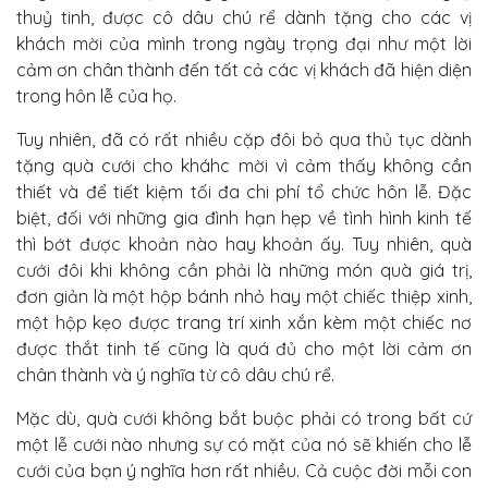
thuỷ tinh, được cô dâu chú rể dành tặng cho các vị
khách mời của mình trong ngày trọng đại như một lời
cảm ơn chân thành đến tất cả các vị khách đã hiện diện
trong hôn lễ của họ.
Tuy nhiên, đã có rất nhiều cặp đôi bỏ qua thủ tục dành
tặng quà cưới cho kháhc mời vì cảm thấy không cần
thiết và để tiết kiệm tối đa chi phí tổ chức hôn lễ. Đặc
biệt, đối với những gia đình hạn hẹp về tình hình kinh tế
thì bớt được khoản nào hay khoản ấy. Tuy nhiên, quà
cưới đôi khi không cần phải là những món quà giá trị,
đơn giản là một hộp bánh nhỏ hay một chiếc thiệp xinh,
một hộp kẹo được trang trí xinh xắn kèm một chiếc nơ
được thắt tinh tế cũng là quá đủ cho một lời cảm ơn
chân thành và ý nghĩa từ cô dâu chú rể.
Mặc dù, quà cưới không bắt buộc phải có trong bất cứ
một lễ cưới nào nhưng sự có mặt của nó sẽ khiến cho lễ
cưới của bạn ý nghĩa hơn rất nhiều. Cả cuộc đời mỗi con