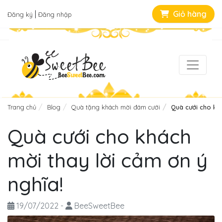
|
Giỏ hàng
Đăng ký
Đăng nhập
Trang chủ
Blog
Quà tặng khách mời đám cưới
Quà cưới cho khá
Quà cưới cho khách
mời thay lời cảm ơn ý
nghĩa!
19/07/2022
-
BeeSweetBee