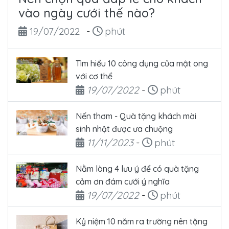
vào ngày cưới thế nào?
Ngày đăng
Thời gian đọc
19/07/2022
-
phút
Tìm hiểu 10 công dụng của mật ong
với cơ thể
Ngày đăng
Thời gian đọc
19/07/2022
-
phút
Nến thơm - Quà tặng khách mời
sinh nhật được ưa chuộng
Ngày đăng
Thời gian đọc
11/11/2023
-
phút
Nằm lòng 4 lưu ý để có quà tặng
cảm ơn đám cưới ý nghĩa
Ngày đăng
Thời gian đọc
19/07/2022
-
phút
Kỷ niệm 10 năm ra trường nên tặng