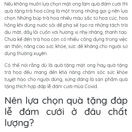
Nếu không muốn lựa chọn mật ong làm quà đám cưới thì
quà tặng trà hoa cũng là một trong những gợi ý nên lựa
chọn. Những búp trà hoa nhiều màu sắc từ hoa cúc, hoa
hồng khi dùng nước sôi để pha sẽ tạo ra những tách trà
dịu mát, đầy lôi cuốn với hương vị nhẹ nhàng, thanh tao.
Chưa kể đến trà hoa còn có nhiều công dụng trong việc
an thần, nâng cao sức khỏe, sức đề kháng cho người sử
dụng thường xuyên.
Có thể nói rằng dù là quà tặng mật ong hay quà tặng
trà hoa đều mang đến khả năng chăm sóc sức khỏe
tuyệt hảo cho người dùng, xứng đáng là sản phẩm quà
tặng thích hợp đáp lễ đám cưới mùa Covid.
Nên lựa chọn quà tặng đáp
lễ đám cưới ở đâu chất
lượng?