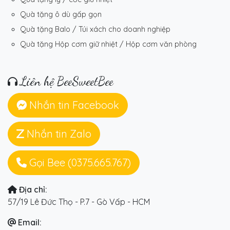
Quà tặng ô dù gấp gọn
Quà tặng Balo / Túi xách cho doanh nghiệp
Quà tặng Hộp cơm giữ nhiệt / Hộp cơm văn phòng
Liên hệ BeeSweetBee
Nhắn tin Facebook
Nhắn tin Zalo
Gọi Bee (0375.665.767)
Địa chỉ:
57/19 Lê Đức Thọ - P.7 - Gò Vấp - HCM
Email: