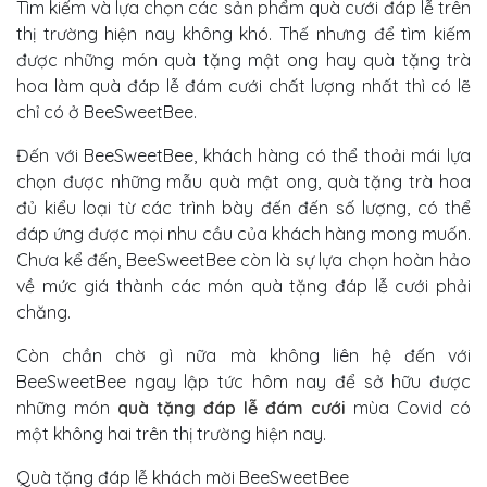
Tìm kiếm và lựa chọn các sản phẩm quà cưới đáp lễ trên
thị trường hiện nay không khó. Thế nhưng để tìm kiếm
được những món quà tặng mật ong hay quà tặng trà
hoa làm quà đáp lễ đám cưới chất lượng nhất thì có lẽ
chỉ có ở BeeSweetBee.
Đến với BeeSweetBee, khách hàng có thể thoải mái lựa
chọn được những mẫu quà mật ong, quà tặng trà hoa
đủ kiểu loại từ các trình bày đến đến số lượng, có thể
đáp ứng được mọi nhu cầu của khách hàng mong muốn.
Chưa kể đến, BeeSweetBee còn là sự lựa chọn hoàn hảo
về mức giá thành các món quà tặng đáp lễ cưới phải
chăng.
Còn chần chờ gì nữa mà không liên hệ đến với
BeeSweetBee ngay lập tức hôm nay để sở hữu được
những món
quà tặng đáp lễ đám cưới
mùa Covid có
một không hai trên thị trường hiện nay.
Quà tặng đáp lễ khách mời BeeSweetBee