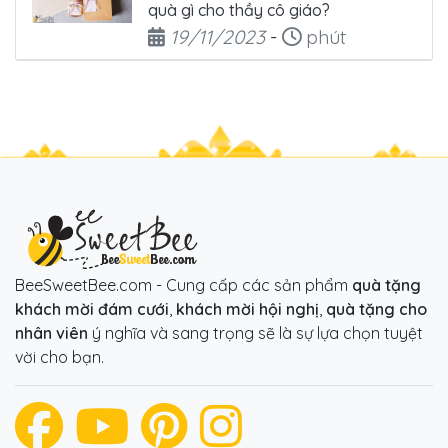
quà gì cho thầy cô giáo?
Ngày đăng
Thời gian đọc
19/11/2023
-
phút
BeeSweetBee.com - Cung cấp các sản phẩm
quà tặng
khách mời đám cưới
,
khách mời hội nghị
,
quà tặng cho
nhân viên
ý nghĩa và sang trọng sẽ là sự lựa chọn tuyệt
vời cho bạn.