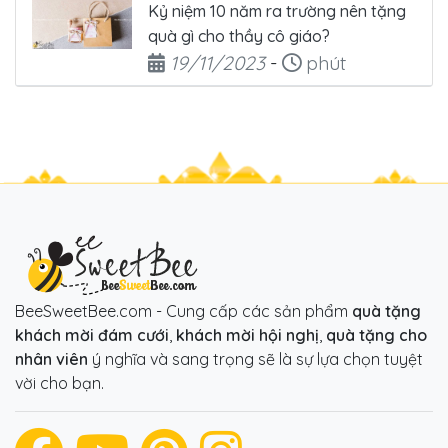
Kỷ niệm 10 năm ra trường nên tặng
quà gì cho thầy cô giáo?
Ngày đăng
Thời gian đọc
19/11/2023
-
phút
BeeSweetBee.com - Cung cấp các sản phẩm
quà tặng
khách mời đám cưới
,
khách mời hội nghị
,
quà tặng cho
nhân viên
ý nghĩa và sang trọng sẽ là sự lựa chọn tuyệt
vời cho bạn.