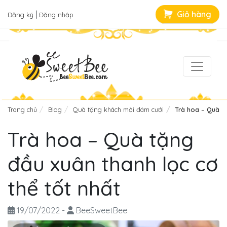
|
Giỏ hàng
Đăng ký
Đăng nhập
Trang chủ
Blog
Quà tặng khách mời đám cưới
Trà hoa – Quà tặ
Trà hoa – Quà tặng
đầu xuân thanh lọc cơ
thể tốt nhất
19/07/2022
-
BeeSweetBee