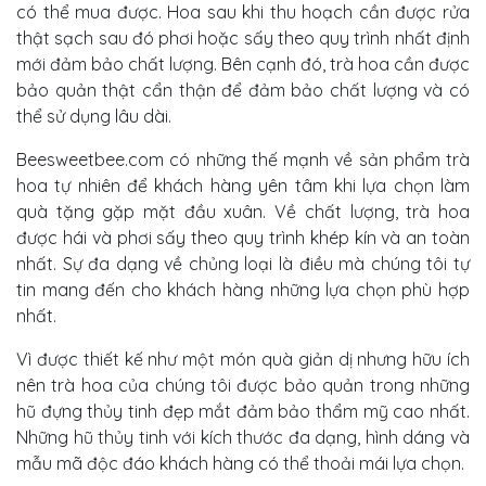
có thể mua được. Hoa sau khi thu hoạch cần được rửa
thật sạch sau đó phơi hoặc sấy theo quy trình nhất định
mới đảm bảo chất lượng. Bên cạnh đó, trà hoa cần được
bảo quản thật cẩn thận để đảm bảo chất lượng và có
thể sử dụng lâu dài.
Beesweetbee.com có những thế mạnh về sản phẩm trà
hoa tự nhiên để khách hàng yên tâm khi lựa chọn làm
quà tặng gặp mặt đầu xuân. Về chất lượng, trà hoa
được hái và phơi sấy theo quy trình khép kín và an toàn
nhất. Sự đa dạng về chủng loại là điều mà chúng tôi tự
tin mang đến cho khách hàng những lựa chọn phù hợp
nhất.
Vì được thiết kế như một món quà giản dị nhưng hữu ích
nên trà hoa của chúng tôi được bảo quản trong những
hũ đựng thủy tinh đẹp mắt đảm bảo thẩm mỹ cao nhất.
Những hũ thủy tinh với kích thước đa dạng, hình dáng và
mẫu mã độc đáo khách hàng có thể thoải mái lựa chọn.