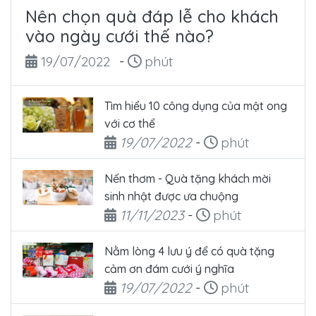
Nên chọn quà đáp lễ cho khách
vào ngày cưới thế nào?
Ngày đăng
Thời gian đọc
19/07/2022
-
phút
Tìm hiểu 10 công dụng của mật ong
với cơ thể
Ngày đăng
Thời gian đọc
19/07/2022
-
phút
Nến thơm - Quà tặng khách mời
sinh nhật được ưa chuộng
Ngày đăng
Thời gian đọc
11/11/2023
-
phút
Nằm lòng 4 lưu ý để có quà tặng
cảm ơn đám cưới ý nghĩa
Ngày đăng
Thời gian đọc
19/07/2022
-
phút