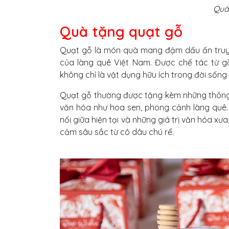
Quà
Quà tặng quạt gỗ
Quạt gỗ là món quà mang đậm dấu ấn truyền
của làng quê Việt Nam. Được chế tác từ gỗ 
không chỉ là vật dụng hữu ích trong đời sống 
Quạt gỗ thường được tặng kèm những thông
văn hóa như hoa sen, phong cảnh làng quê.
nối giữa hiện tại và những giá trị văn hóa x
cảm sâu sắc từ cô dâu chú rể.