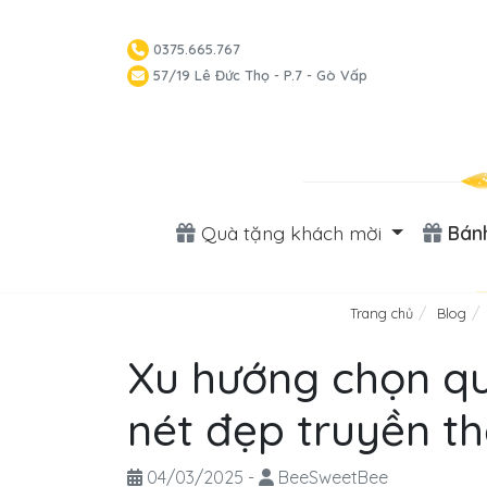
0375.665.767
57/19 Lê Đức Thọ - P.7 - Gò Vấp
Quà tặng khách mời
Bánh
Trang chủ
Blog
Xu hướng chọn q
nét đẹp truyền t
04/03/2025
-
BeeSweetBee