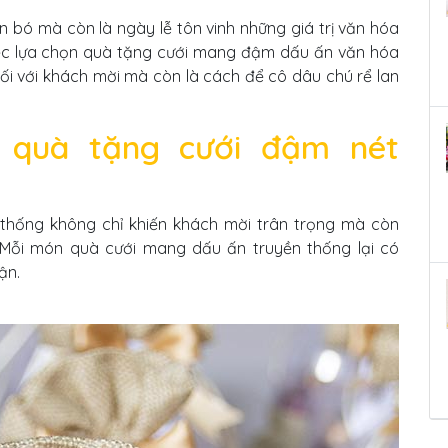
ắn bó mà còn là ngày lễ tôn vinh những giá trị văn hóa
việc lựa chọn quà tặng cưới mang đậm dấu ấn văn hóa
 đối với khách mời mà còn là cách để cô dâu chú rể lan
.
 quà tặng cưới đậm nét
hống không chỉ khiến khách mời trân trọng mà còn
. Mỗi món quà cưới mang dấu ấn truyền thống lại có
ận.