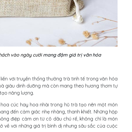
hách vào ngày cưới
mang đậm giá trị văn hóa
liền với truyền thống thưởng trà tinh tế trong văn hóa
quà giàu dinh dưỡng mà còn mang theo hương thơm tự
 tạo năng lượng.
, hoa cúc hay hoa nhài trong hũ trà tạo nên một món
ang đến cảm giác nhẹ nhàng, thanh khiết. Những hộp
hông điệp cảm ơn từ cô dâu chú rể, không chỉ là món
rở về với những giá trị bình dị nhưng sâu sắc của cuộc