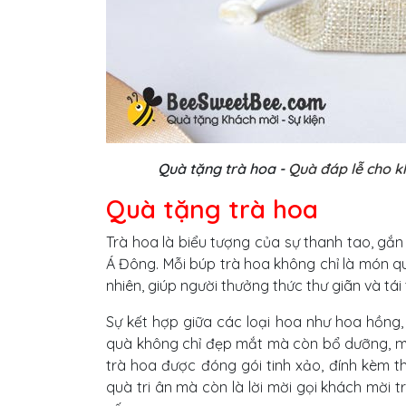
Quà tặng trà hoa -
Quà đáp lễ cho k
Quà tặng trà hoa
Trà hoa là biểu tượng của sự thanh tao, gắn 
Á Đông. Mỗi búp trà hoa không chỉ là món 
nhiên, giúp người thưởng thức thư giãn và tái
Sự kết hợp giữa các loại hoa như hoa hồng
quà không chỉ đẹp mắt mà còn bổ dưỡng, m
trà hoa được đóng gói tinh xảo, đính kèm t
quà tri ân mà còn là lời mời gọi khách mời t