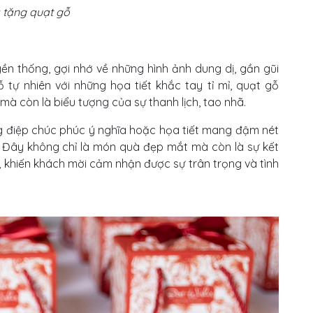
 tặng quạt gỗ
 thống, gợi nhớ về những hình ảnh dung dị, gần gũi
tự nhiên với những họa tiết khắc tay tỉ mỉ, quạt gỗ
mà còn là biểu tượng của sự thanh lịch, tao nhã.
 điệp chúc phúc ý nghĩa hoặc họa tiết mang đậm nét
 Đây không chỉ là món quà đẹp mắt mà còn là sự kết
ưa, khiến khách mời cảm nhận được sự trân trọng và tình