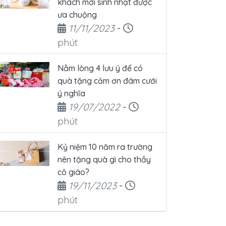
khách mời sinh nhật được
ưa chuộng
Ngày đăng
Thời gian đọc
11/11/2023
-
phút
Nằm lòng 4 lưu ý để có
quà tặng cảm ơn đám cưới
ý nghĩa
Ngày đăng
Thời gian đọc
19/07/2022
-
phút
Kỷ niệm 10 năm ra trường
nên tặng quà gì cho thầy
cô giáo?
Ngày đăng
Thời gian đọc
19/11/2023
-
phút