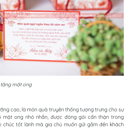
tặng mật ong
h dưỡng cao, là món quà truyền thống tượng trưng cho sự
ũ mật ong nhỏ nhắn, được đóng gói cẩn thận trong
 lời chúc tốt lành mà gia chủ muốn gửi gắm đến khách