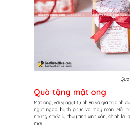
Quà 
Quà tặng mật ong
Mật ong, với vị ngọt tự nhiên và giá trị din
ngọt ngào, hạnh phúc và may mắn. Mỗi h
những chiếc lọ thủy tinh xinh xắn, chính là
mời.