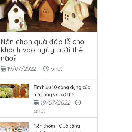
Nên chọn quà đáp lễ cho
khách vào ngày cưới thế
nào?
Ngày đăng
Thời gian đọc
19/07/2022
-
phút
Tìm hiểu 10 công dụng của
mật ong với cơ thể
Ngày đăng
Thời gian đọc
19/07/2022
-
phút
Nến thơm - Quà tặng