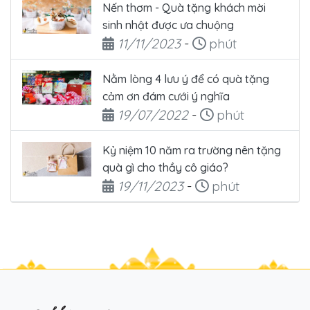
Nến thơm - Quà tặng khách mời
sinh nhật được ưa chuộng
Ngày đăng
Thời gian đọc
11/11/2023
-
phút
Nằm lòng 4 lưu ý để có quà tặng
cảm ơn đám cưới ý nghĩa
Ngày đăng
Thời gian đọc
19/07/2022
-
phút
Kỷ niệm 10 năm ra trường nên tặng
quà gì cho thầy cô giáo?
Ngày đăng
Thời gian đọc
19/11/2023
-
phút