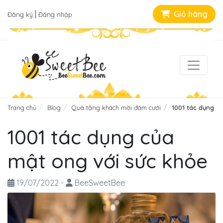
|
Giỏ hàng
Đăng ký
Đăng nhập
Trang chủ
Blog
Quà tặng khách mời đám cưới
1001 tác dụng c
1001 tác dụng của
mật ong với sức khỏe
19/07/2022
-
BeeSweetBee