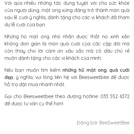
Với qúa nhiều những tác dụng tuyệt vời cho sức khỏe
của người dùng, mật ong xứng đáng trở thành món quà
sau lễ cưới ý nghĩa, dành tặng cho các vị khách đã tham
dự lễ cưới của bạn.
Những hũ mật ong nhỏ nhắn được thắt nơ xinh xắn
không đơn giản là món quà cưới của các cặp đôi mà
còn thay cho lời cảm ơn sâu sắc mà cô dâu chú rể
muốn dành tặng cho các vị khách của mình.
Nếu bạn muốn tìm kiếm
những hũ mật ong quà cưới
đẹp
, ý nghĩa, vui lòng liên hệ với Beesweetbee để được
hỗ trợ đặt mua nhanh nhất.
Gọi cho Beesweetbee theo đường hotline: 033 552 6372
để được tư vấn cụ thể hơn!
Đăng bởi: BeeSweetBee