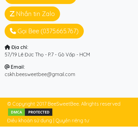
Nhắn tin Zalo
Gọi Bee (0375.665.767)
Địa chỉ:
57/19 Lê Đức Thọ - P.7 - Gò Vấp - HCM
Email:
cskh.beesweetbee@gmail.com
© Copyright 2017 BeeSweetBee. Allrights reserved
Điều khoản sử dụng
|
Quyền riêng tư