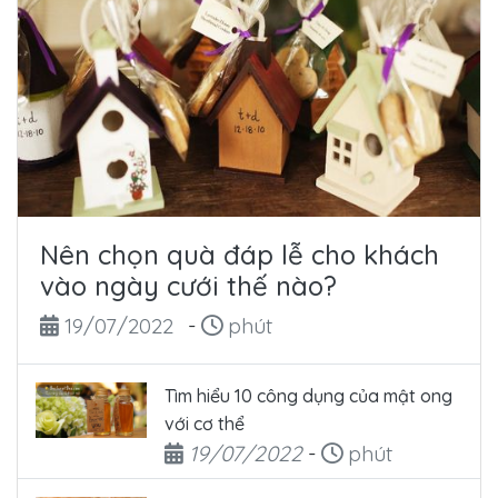
Nên chọn quà đáp lễ cho khách
vào ngày cưới thế nào?
Ngày đăng
Thời gian đọc
19/07/2022
-
phút
Tìm hiểu 10 công dụng của mật ong
với cơ thể
Ngày đăng
Thời gian đọc
19/07/2022
-
phút