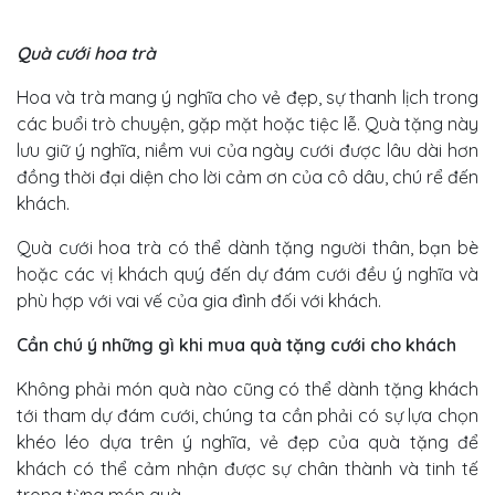
Quà cưới hoa trà
Hoa và trà mang ý nghĩa cho vẻ đẹp, sự thanh lịch trong
các buổi trò chuyện, gặp mặt hoặc tiệc lễ. Quà tặng này
lưu giữ ý nghĩa, niềm vui của ngày cưới được lâu dài hơn
đồng thời đại diện cho lời cảm ơn của cô dâu, chú rể đến
khách.
Quà cưới hoa trà có thể dành tặng người thân, bạn bè
hoặc các vị khách quý đến dự đám cưới đều ý nghĩa và
phù hợp với vai vế của gia đình đối với khách.
Cần chú ý những gì khi mua quà tặng cưới cho khách
Không phải món quà nào cũng có thể dành tặng khách
tới tham dự đám cưới, chúng ta cần phải có sự lựa chọn
khéo léo dựa trên ý nghĩa, vẻ đẹp của quà tặng để
khách có thể cảm nhận được sự chân thành và tinh tế
trong từng món quà.