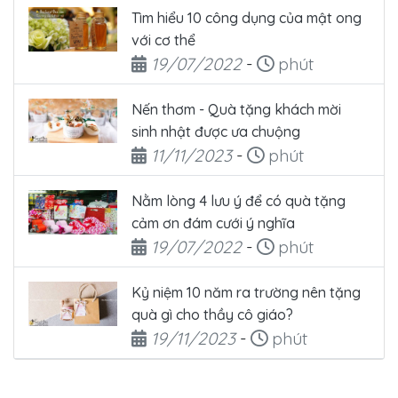
Tìm hiểu 10 công dụng của mật ong
với cơ thể
Ngày đăng
Thời gian đọc
19/07/2022
-
phút
Nến thơm - Quà tặng khách mời
sinh nhật được ưa chuộng
Ngày đăng
Thời gian đọc
11/11/2023
-
phút
Nằm lòng 4 lưu ý để có quà tặng
cảm ơn đám cưới ý nghĩa
Ngày đăng
Thời gian đọc
19/07/2022
-
phút
Kỷ niệm 10 năm ra trường nên tặng
quà gì cho thầy cô giáo?
Ngày đăng
Thời gian đọc
19/11/2023
-
phút