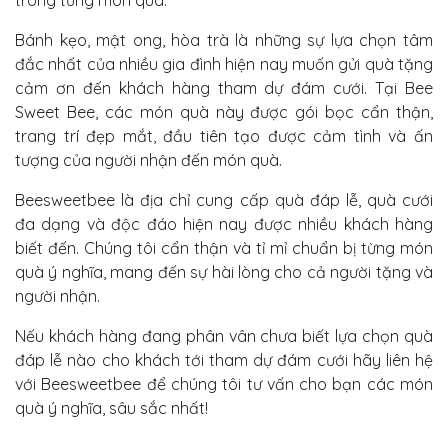
Bánh kẹo, mật ong, hòa trà là những sự lựa chọn tâm
đắc nhất của nhiều gia đình hiện nay muốn gửi quà tặng
cảm ơn đến khách hàng tham dự đám cưới. Tại Bee
Sweet Bee, các món quà này được gói bọc cẩn thận,
trang trí đẹp mắt, đầu tiên tạo được cảm tình và ấn
tượng của người nhận đến món quà.
Beesweetbee là địa chỉ cung cấp quà đáp lễ, quà cưới
đa dạng và độc đáo hiện nay được nhiều khách hàng
biết đến. Chúng tôi cẩn thận và tỉ mỉ chuẩn bị từng món
quà ý nghĩa, mang đến sự hài lòng cho cả người tặng và
người nhận.
Nếu khách hàng đang phân vân chưa biết lựa chọn quà
đáp lễ nào cho khách tới tham dự đám cưới hãy liên hệ
với Beesweetbee để chúng tôi tư vấn cho bạn các món
quà ý nghĩa, sâu sắc nhất!