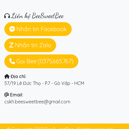
Liên hệ BeeSweetBee
Nhắn tin Facebook
Nhắn tin Zalo
Gọi Bee (0375.665.767)
Địa chỉ:
57/19 Lê Đức Thọ - P.7 - Gò Vấp - HCM
Email:
cskh.beesweetbee@gmail.com