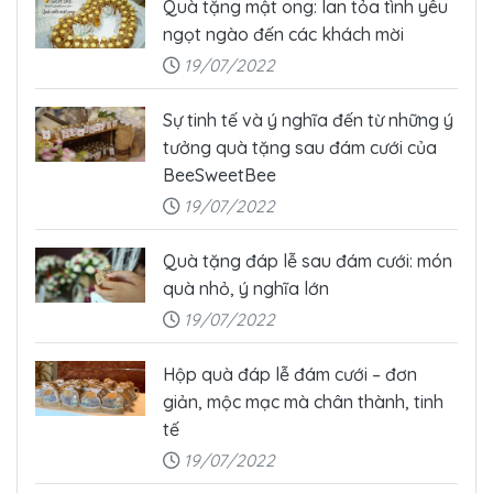
Quà tặng mật ong: lan tỏa tình yêu
ngọt ngào đến các khách mời
19/07/2022
Sự tinh tế và ý nghĩa đến từ những ý
tưởng quà tặng sau đám cưới của
BeeSweetBee
19/07/2022
Quà tặng đáp lễ sau đám cưới: món
quà nhỏ, ý nghĩa lớn
19/07/2022
Hộp quà đáp lễ đám cưới – đơn
giản, mộc mạc mà chân thành, tinh
tế
19/07/2022