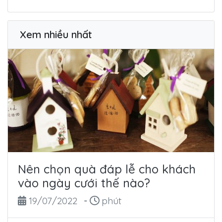
Xem nhiều nhất
Nên chọn quà đáp lễ cho khách
vào ngày cưới thế nào?
Ngày đăng
Thời gian đọc
19/07/2022
-
phút