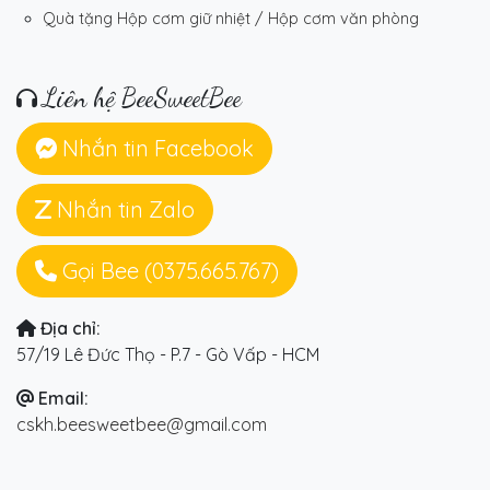
Quà tặng Hộp cơm giữ nhiệt / Hộp cơm văn phòng
Liên hệ BeeSweetBee
Nhắn tin Facebook
Nhắn tin Zalo
Gọi Bee (0375.665.767)
Địa chỉ:
57/19 Lê Đức Thọ - P.7 - Gò Vấp - HCM
Email:
cskh.beesweetbee@gmail.com