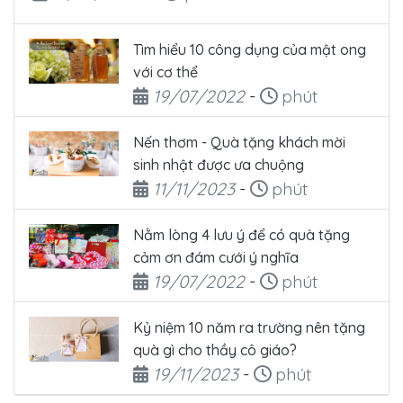
Tìm hiểu 10 công dụng của mật ong
với cơ thể
Ngày đăng
Thời gian đọc
19/07/2022
-
phút
Nến thơm - Quà tặng khách mời
sinh nhật được ưa chuộng
Ngày đăng
Thời gian đọc
11/11/2023
-
phút
Nằm lòng 4 lưu ý để có quà tặng
cảm ơn đám cưới ý nghĩa
Ngày đăng
Thời gian đọc
19/07/2022
-
phút
Kỷ niệm 10 năm ra trường nên tặng
quà gì cho thầy cô giáo?
Ngày đăng
Thời gian đọc
19/11/2023
-
phút