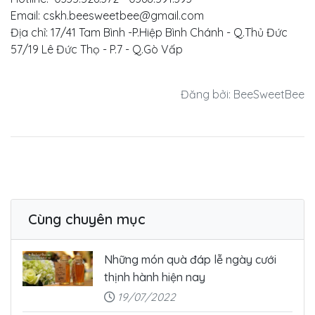
Email: cskh.beesweetbee@gmail.com
Địa chỉ: 17/41 Tam Bình -P.Hiệp Bình Chánh - Q.Thủ Đức
57/19 Lê Đức Thọ - P.7 - Q.Gò Vấp
Đăng bởi: BeeSweetBee
Cùng chuyên mục
Những món quà đáp lễ ngày cưới
thịnh hành hiện nay
19/07/2022