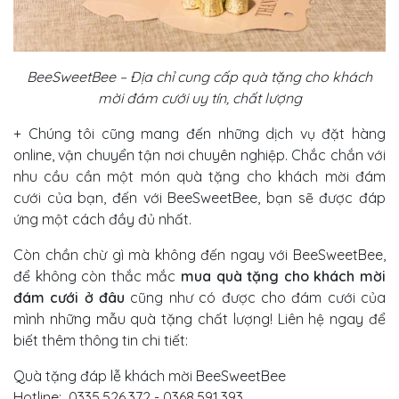
BeeSweetBee – Địa chỉ cung cấp quà tặng cho khách
mời đám cưới uy tín, chất lượng
+ Chúng tôi cũng mang đến những dịch vụ đặt hàng
online, vận chuyển tận nơi chuyên nghiệp. Chắc chắn với
nhu cầu cần một món quà tặng cho khách mời đám
cưới của bạn, đến với BeeSweetBee, bạn sẽ được đáp
ứng một cách đầy đủ nhất.
Còn chần chừ gì mà không đến ngay với BeeSweetBee,
để không còn thắc mắc
m
ua quà tặng cho khách mời
đám cưới ở đâu
cũng như có được cho đám cưới của
mình những mẫu quà tặng chất lượng! Liên hệ ngay để
biết thêm thông tin chi tiết:
Quà tặng đáp lễ khách mời BeeSweetBee
Hotline: 0335.526.372 - 0368.591.393