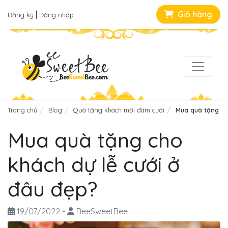
|
Giỏ hàng
Đăng ký
Đăng nhập
Trang chủ
Blog
Quà tặng khách mời đám cưới
Mua quà tặng ch
Mua quà tặng cho
khách dự lễ cưới ở
đâu đẹp?
19/07/2022
-
BeeSweetBee