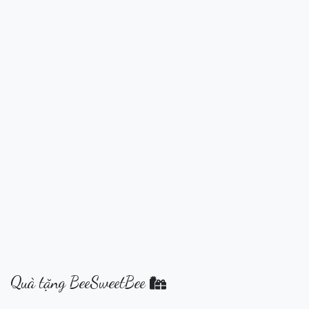
Quà tặng BeeSweetBee