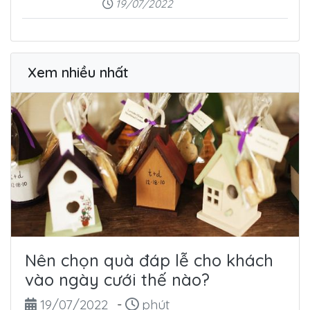
19/07/2022
Xem nhiều nhất
Nên chọn quà đáp lễ cho khách
vào ngày cưới thế nào?
Ngày đăng
Thời gian đọc
19/07/2022
-
phút