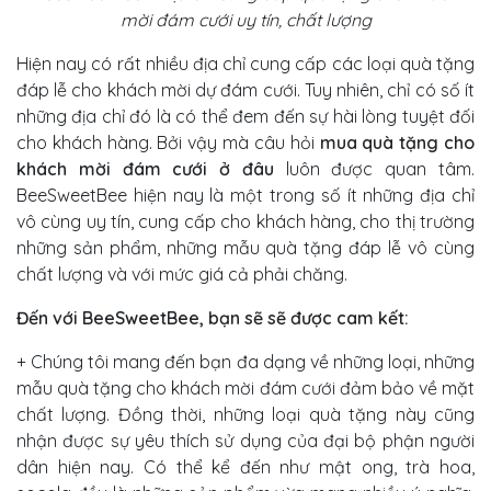
mời đám cưới uy tín, chất lượng
Hiện nay có rất nhiều địa chỉ cung cấp các loại quà tặng
đáp lễ cho khách mời dự đám cưới. Tuy nhiên, chỉ có số ít
những địa chỉ đó là có thể đem đến sự hài lòng tuyệt đối
cho khách hàng. Bởi vậy mà câu hỏi
m
ua quà tặng cho
khách mời đám cưới ở đâu
luôn được quan tâm.
BeeSweetBee hiện nay là một trong số ít những địa chỉ
vô cùng uy tín, cung cấp cho khách hàng, cho thị trường
những sản phẩm, những mẫu quà tặng đáp lễ vô cùng
chất lượng và với mức giá cả phải chăng.
Đến với BeeSweetBee, bạn sẽ sẽ được cam kết:
+ Chúng tôi mang đến bạn đa dạng về những loại, những
mẫu quà tặng cho khách mời đám cưới đảm bảo về mặt
chất lượng. Đồng thời, những loại quà tặng này cũng
nhận được sự yêu thích sử dụng của đại bộ phận người
dân hiện nay. Có thể kể đến như mật ong, trà hoa,