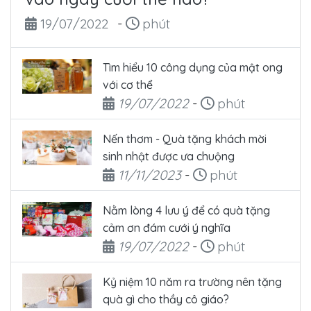
Ngày đăng
Thời gian đọc
19/07/2022
-
phút
Tìm hiểu 10 công dụng của mật ong
với cơ thể
Ngày đăng
Thời gian đọc
19/07/2022
-
phút
Nến thơm - Quà tặng khách mời
sinh nhật được ưa chuộng
Ngày đăng
Thời gian đọc
11/11/2023
-
phút
Nằm lòng 4 lưu ý để có quà tặng
cảm ơn đám cưới ý nghĩa
Ngày đăng
Thời gian đọc
19/07/2022
-
phút
Kỷ niệm 10 năm ra trường nên tặng
quà gì cho thầy cô giáo?