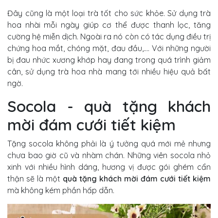
Đây cũng là một loại trà tốt cho sức khỏe. Sử dụng trà
hoa nhài mỗi ngày giúp cơ thể được thanh lọc, tăng
cường hệ miễn dịch. Ngoài ra nó còn có tác dụng điều trị
chứng hoa mắt, chóng mặt, đau đầu,.... Với những người
bị đau nhức xương khớp hay đang trong quá trình giảm
cân, sử dụng trà hoa nhà mang tới nhiều hiệu quả bất
ngờ.
Socola - quà tặng khách
mời đám cưới tiết kiệm
Tặng socola không phải là ý tưởng quá mới mẻ nhưng
chưa bao giờ cũ và nhàm chán. Những viên socola nhỏ
xinh với nhiều hình dáng, hương vị được gói ghém cẩn
thận sẽ là một
quà tặng khách mời đám cưới tiết kiệm
mà không kém phần hấp dẫn.