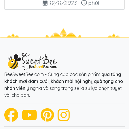
Ngày đăng
Thời gian đọc
19/11/2023
-
phút
BeeSweetBee.com - Cung cấp các sản phẩm
quà tặng
khách mời đám cưới
,
khách mời hội nghị
,
quà tặng cho
nhân viên
ý nghĩa và sang trọng sẽ là sự lựa chọn tuyệt
vời cho bạn.