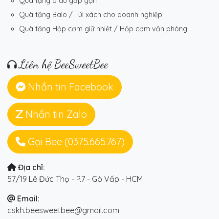
Quà tặng ô dù gấp gọn
Quà tặng Balo / Túi xách cho doanh nghiệp
Quà tặng Hộp cơm giữ nhiệt / Hộp cơm văn phòng
Liên hệ BeeSweetBee
Nhắn tin Facebook
Nhắn tin Zalo
Gọi Bee (0375.665.767)
Địa chỉ:
57/19 Lê Đức Thọ - P.7 - Gò Vấp - HCM
Email:
cskh.beesweetbee@gmail.com