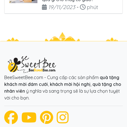
Ngày đăng
Thời gian đọc
19/11/2023
-
phút
BeeSweetBee.com - Cung cấp các sản phẩm
quà tặng
khách mời đám cưới
,
khách mời hội nghị
,
quà tặng cho
nhân viên
ý nghĩa và sang trọng sẽ là sự lựa chọn tuyệt
vời cho bạn.