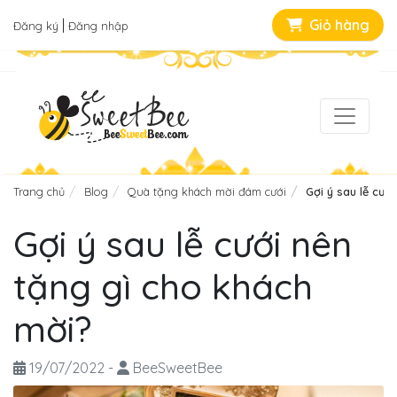
|
Giỏ hàng
Đăng ký
Đăng nhập
Trang chủ
Blog
Quà tặng khách mời đám cưới
Gợi ý sau lễ cướ
Gợi ý sau lễ cưới nên
tặng gì cho khách
mời?
19/07/2022
-
BeeSweetBee