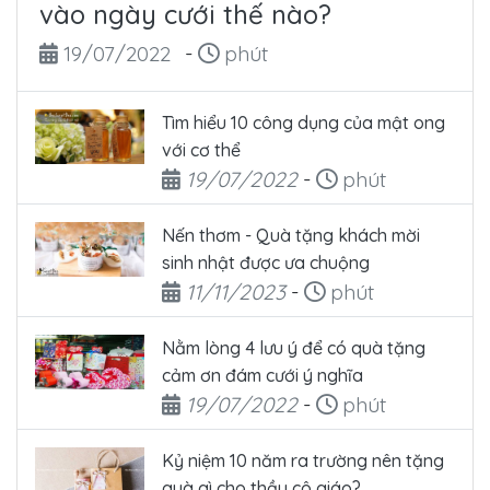
vào ngày cưới thế nào?
Ngày đăng
Thời gian đọc
19/07/2022
-
phút
Tìm hiểu 10 công dụng của mật ong
với cơ thể
Ngày đăng
Thời gian đọc
19/07/2022
-
phút
Nến thơm - Quà tặng khách mời
sinh nhật được ưa chuộng
Ngày đăng
Thời gian đọc
11/11/2023
-
phút
Nằm lòng 4 lưu ý để có quà tặng
cảm ơn đám cưới ý nghĩa
Ngày đăng
Thời gian đọc
19/07/2022
-
phút
Kỷ niệm 10 năm ra trường nên tặng
quà gì cho thầy cô giáo?