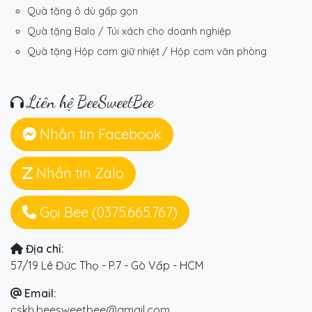
Quà tặng ô dù gấp gọn
Quà tặng Balo / Túi xách cho doanh nghiệp
Quà tặng Hộp cơm giữ nhiệt / Hộp cơm văn phòng
Liên hệ BeeSweetBee
Nhắn tin Facebook
Nhắn tin Zalo
Gọi Bee (0375.665.767)
Địa chỉ:
57/19 Lê Đức Thọ - P.7 - Gò Vấp - HCM
Email:
cskh.beesweetbee@gmail.com