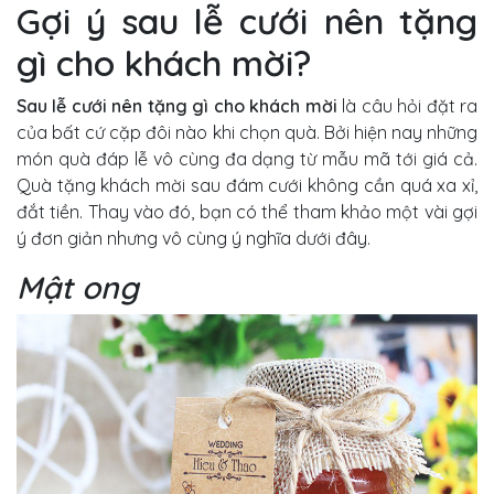
Gợi ý sau lễ cưới nên tặng
gì cho khách mời?
Sau lễ cưới nên tặng gì cho khách mời
là câu hỏi đặt ra
của bất cứ cặp đôi nào khi chọn quà. Bởi hiện nay những
món quà đáp lễ vô cùng đa dạng từ mẫu mã tới giá cả.
Quà tặng khách mời sau đám cưới không cần quá xa xỉ,
đắt tiền. Thay vào đó, bạn có thể tham khảo một vài gợi
ý đơn giản nhưng vô cùng ý nghĩa dưới đây.
Mật ong