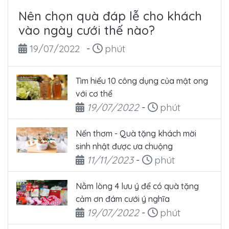
Nên chọn quà đáp lễ cho khách
vào ngày cưới thế nào?
Ngày đăng
Thời gian đọc
19/07/2022
-
phút
Tìm hiểu 10 công dụng của mật ong
với cơ thể
Ngày đăng
Thời gian đọc
19/07/2022
-
phút
Nến thơm - Quà tặng khách mời
sinh nhật được ưa chuộng
Ngày đăng
Thời gian đọc
11/11/2023
-
phút
Nằm lòng 4 lưu ý để có quà tặng
cảm ơn đám cưới ý nghĩa
Ngày đăng
Thời gian đọc
19/07/2022
-
phút