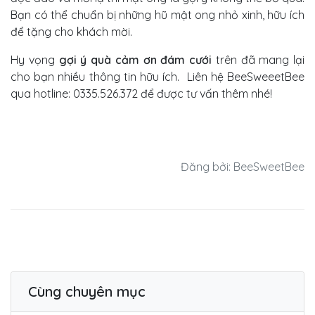
Bạn có thể chuẩn bị những hũ mật ong nhỏ xinh, hữu ích
để tặng cho khách mời.
Hy vọng
gợi ý quà cảm ơn đám cưới
trên đã mang lại
cho bạn nhiều thông tin hữu ích. Liên hệ BeeSweeetBee
qua hotline: 0335.526.372 để được tư vấn thêm nhé!
Đăng bởi: BeeSweetBee
Cùng chuyên mục