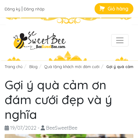
|
Giỏ hàng
Đăng ký
Đăng nhập
Trang chủ
Blog
Quà tặng khách mời đám cưới
Gợi ý quà cảm ơ
Gợi ý quà cảm ơn
đám cưới đẹp và ý
nghĩa
19/07/2022
-
BeeSweetBee