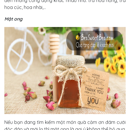
đến những công dụng khác nhau như: trà hoa hồng, trà
hoa cúc, hoa nhài,…
Mật ong
Nếu bạn đang tìm kiếm một món quà cảm ơn đám cưới
độc đáo và mới lạ thì mật ong là gợi ý không thể bỏ qua.