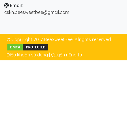
Email:
cskh.beesweetbee@gmail.com
© Copyright 2017 BeeSweetBee. Allrights reserved
Điều khoản sử dụng
|
Quyền riêng tư