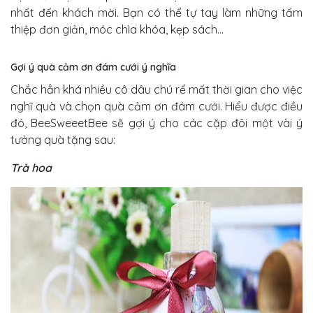
nhất đến khách mời. Bạn có thể tự tay làm những tấm
thiệp đơn giản, móc chìa khóa, kẹp sách…
Gợi ý quà cảm ơn đám cưới ý nghĩa
Chắc hẳn khá nhiều cô dâu chú rể mất thời gian cho việc
nghĩ quà và chọn quà cảm ơn đám cưới. Hiểu được điều
đó, BeeSweeetBee sẽ gợi ý cho các cặp đôi một vài ý
tưởng quà tặng sau:
Trà hoa