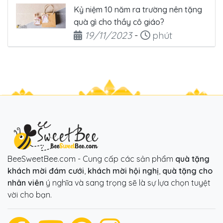
Kỷ niệm 10 năm ra trường nên tặng
quà gì cho thầy cô giáo?
Ngày đăng
Thời gian đọc
19/11/2023
-
phút
BeeSweetBee.com - Cung cấp các sản phẩm
quà tặng
khách mời đám cưới
,
khách mời hội nghị
,
quà tặng cho
nhân viên
ý nghĩa và sang trọng sẽ là sự lựa chọn tuyệt
vời cho bạn.