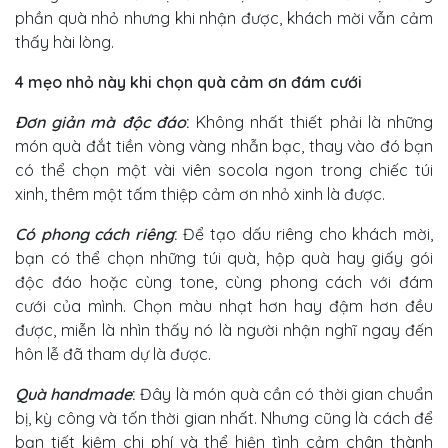
phần quà nhỏ nhưng khi nhận được, khách mời vẫn cảm
thấy hài lòng.
4 mẹo nhỏ này khi chọn quà cảm ơn đám cưới
Đơn giản mà độc đáo
:
Không nhất thiết phải là những
món quà đắt tiền vòng vàng nhẫn bạc, thay vào đó bạn
có thể chọn một vài viên socola ngon trong chiếc túi
xinh, thêm một tấm thiệp cảm ơn nhỏ xinh là được.
Có phong cách riêng
:
Để tạo dấu riêng cho khách mời,
bạn có thể chọn những túi quà, hộp quà hay giấy gói
độc đáo hoặc cùng tone, cùng phong cách với đám
cưới của mình. Chọn màu nhạt hơn hay đậm hơn đều
được, miễn là nhìn thấy nó là người nhận nghĩ ngay đến
hôn lễ đã tham dự là được.
Quà handmade
:
Đây là món quà cần có thời gian chuẩn
bị, kỳ công và tốn thời gian nhất. Nhưng cũng là cách để
bạn tiết kiệm chi phí và thể hiện tình cảm chân thành