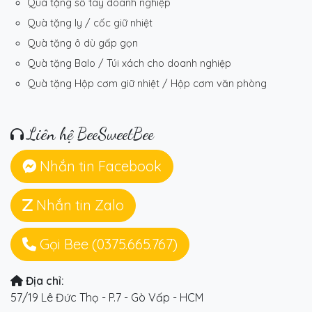
Quà tặng sổ tay doanh nghiệp
Quà tặng ly / cốc giữ nhiệt
Quà tặng ô dù gấp gọn
Quà tặng Balo / Túi xách cho doanh nghiệp
Quà tặng Hộp cơm giữ nhiệt / Hộp cơm văn phòng
Liên hệ BeeSweetBee
Nhắn tin Facebook
Nhắn tin Zalo
Gọi Bee (0375.665.767)
Địa chỉ:
57/19 Lê Đức Thọ - P.7 - Gò Vấp - HCM